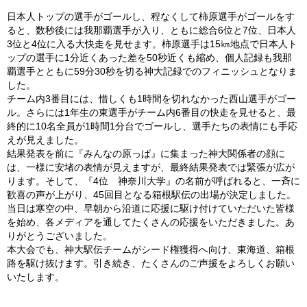
日本人トップの選手がゴールし、程なくして柿原選手がゴールをす
ると、数秒後には我那覇選手が入り、ともに総合6位と7位、日本人
3位と4位に入る大快走を見せます。柿原選手は15㎞地点で日本人ト
ップの選手に1分近くあった差を50秒近くも縮め、個人記録も我那
覇選手とともに59分30秒を切る神大記録でのフィニッシュとなりま
した。
チーム内3番目には、惜しくも1時間を切れなかった西山選手がゴー
ル。さらには1年生の東選手がチーム内6番目の快走を見せると、最
終的に10名全員が1時間1分台でゴールし、選手たちの表情にも手応
えが見えました。
結果発表を前に『みんなの原っぱ』に集まった神大関係者の顔に
は、一様に安堵の表情が見えますが、最終結果発表では緊張が広が
ります。そして、『4位 神奈川大学』の名前が呼ばれると、一斉に
歓喜の声が上がり、45回目となる箱根駅伝の出場が決定しました。
当日は寒空の中、早朝から沿道に応援に駆け付けていただいた皆様
を始め、各メディアを通してたくさんの応援をいただきました。あ
りがとうございました。
本大会でも、神大駅伝チームがシード権獲得へ向け、東海道、箱根
路を駆け抜けます。引き続き、たくさんのご声援をよろしくお願い
いたします。