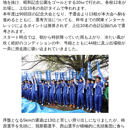
地を抜け、昭和記念公園をゴールとする20㎞で行われ、各校12名が
出場し、上位10名の合計タイムで争われます。
本年度は90回目の記念大会となり、予選会より13校が本大会へ駒を
進めるとともに、選考方法についても、昨年までの関東インターカ
レッジによるポイントは換算されず、上位10名の合計記録のみで選
考されます。
スタート時点では、朝から時折降っていた雨も上がり、冷たい風が
吹く絶好のコンディションの中、号砲とともに44校に及ぶ出場校が
一斉に滑走路に吸い込まれていきました。
序盤となる5kmの通過は13位と苦しい滑り出しになりましたが、柿
原選手を先頭に、我那覇選手、西山選手が積極的に先頭集団に食ら