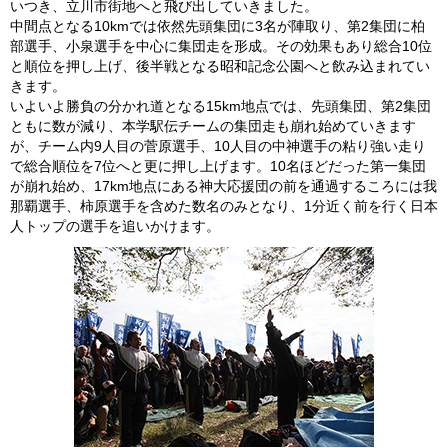
いつき、立川市街地へと飛び出していきました。
中間点となる10kmでは依然先頭集団に3名が陣取り、第2集団に柏
部選手、小泉選手を中心に集団走を形成。その効果もあり総合10位
と順位を押し上げ、後半戦となる昭和記念公園へと飲み込まれてい
きます。
いよいよ勝負の分かれ道となる15km地点では、先頭集団、第2集団
ともに数が減り、本学駅伝チームの集団走も崩れ始めていきます
が、チーム内9人目の菅原選手、10人目の中神選手の粘り強い走り
で総合順位を7位へと更に押し上げます。10名ほどだった第一集団
が崩れ始め、17km地点にある神大応援団の前を通過するころには我
那覇選手、柿原選手を含めた数名のみとなり、1分近く前を行く日本
人トップの選手を追いかけます。