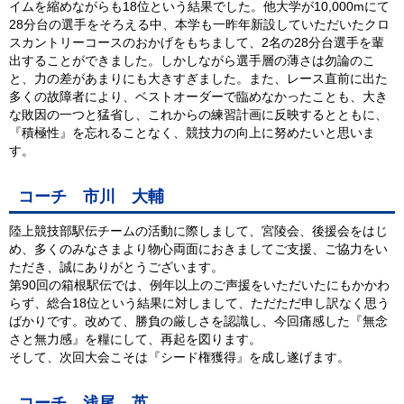
イムを縮めながらも18位という結果でした。他大学が10,000mにて
28分台の選手をそろえる中、本学も一昨年新設していただいたクロ
スカントリーコースのおかげをもちまして、2名の28分台選手を輩
出することができました。しかしながら選手層の薄さは勿論のこ
と、力の差があまりにも大きすぎました。また、レース直前に出た
多くの故障者により、ベストオーダーで臨めなかったことも、大き
な敗因の一つと猛省し、これからの練習計画に反映するとともに、
『積極性』を忘れることなく、競技力の向上に努めたいと思いま
す。
コーチ 市川 大輔
陸上競技部駅伝チームの活動に際しまして、宮陵会、後援会をはじ
め、多くのみなさまより物心両面におきましてご支援、ご協力をい
ただき、誠にありがとうございます。
第90回の箱根駅伝では、例年以上のご声援をいただいたにもかかわ
らず、総合18位という結果に対しまして、ただただ申し訳なく思う
ばかりです。改めて、勝負の厳しさを認識し、今回痛感した『無念
さと無力感』を糧にして、再起を図ります。
そして、次回大会こそは『シード権獲得』を成し遂げます。
コーチ 浅尾 英