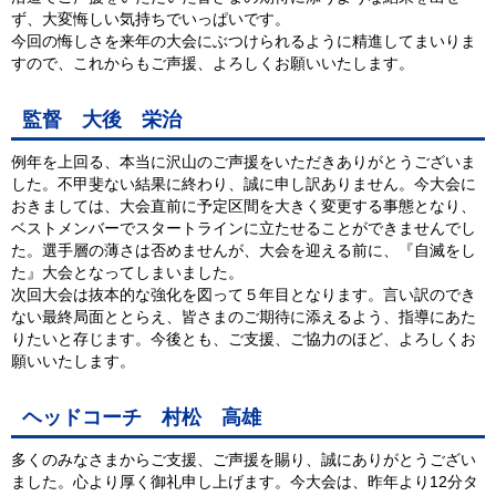
ず、大変悔しい気持ちでいっぱいです。
今回の悔しさを来年の大会にぶつけられるように精進してまいりま
すので、これからもご声援、よろしくお願いいたします。
監督 大後 栄治
例年を上回る、本当に沢山のご声援をいただきありがとうございま
した。不甲斐ない結果に終わり、誠に申し訳ありません。今大会に
おきましては、大会直前に予定区間を大きく変更する事態となり、
ベストメンバーでスタートラインに立たせることができませんでし
た。選手層の薄さは否めませんが、大会を迎える前に、『自滅をし
た』大会となってしまいました。
次回大会は抜本的な強化を図って５年目となります。言い訳のでき
ない最終局面ととらえ、皆さまのご期待に添えるよう、指導にあた
りたいと存じます。今後とも、ご支援、ご協力のほど、よろしくお
願いいたします。
ヘッドコーチ 村松 高雄
多くのみなさまからご支援、ご声援を賜り、誠にありがとうござい
ました。心より厚く御礼申し上げます。今大会は、昨年より12分タ