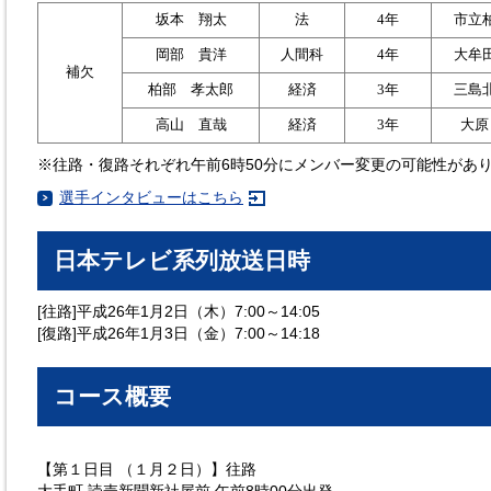
坂本 翔太
法
4年
市立
岡部 貴洋
人間科
4年
大牟
補欠
柏部 孝太郎
経済
3年
三島
高山 直哉
経済
3年
大原
※往路・復路それぞれ午前6時50分にメンバー変更の可能性があ
選手インタビューはこちら
日本テレビ系列放送日時
[往路]平成26年1月2日（木）7:00～14:05
[復路]平成26年1月3日（金）7:00～14:18
コース概要
【第１日目 （１月２日）】往路