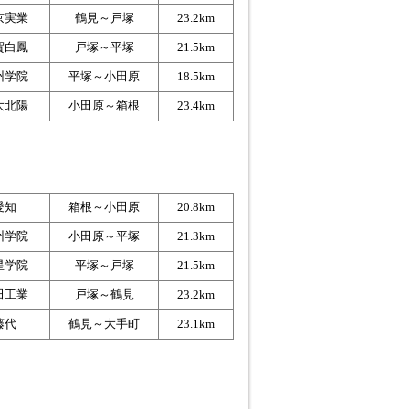
京実業
鶴見～戸塚
23.2km
賀白鳳
戸塚～平塚
21.5km
州学院
平塚～小田原
18.5km
大北陽
小田原～箱根
23.4km
愛知
箱根～小田原
20.8km
州学院
小田原～平塚
21.3km
星学院
平塚～戸塚
21.5km
田工業
戸塚～鶴見
23.2km
藤代
鶴見～大手町
23.1km