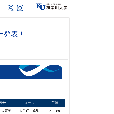
ー発表！
身校
コース
距離
中央育英
大手町～鶴見
21.4km