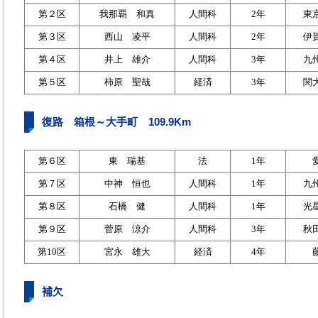
第２区
我那覇 和真
人間科
2年
東
第３区
西山 凌平
人間科
2年
伊
第４区
井上 雄介
人間科
3年
九
第５区
柿原 聖哉
経済
3年
関
復路 箱根～大手町 109.9Km
第６区
東 瑞基
法
1年
第７区
中神 恒也
人間科
1年
九
第８区
石橋 健
人間科
1年
光
第９区
菅原 涼介
人間科
3年
秋
第10区
宮永 雄大
経済
4年
補欠