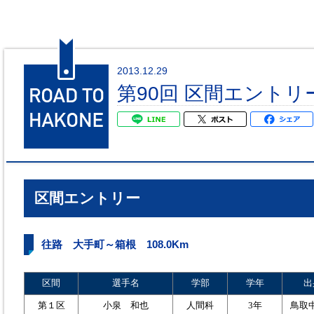
2013.12.29
第90回 区間エントリ
区間エントリー
往路 大手町～箱根 108.0Km
区間
選手名
学部
学年
出
第１区
小泉 和也
人間科
3年
鳥取