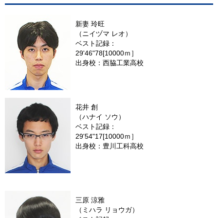
新妻 玲旺
（ニイヅマ レオ）
ベスト記録：
29'46"78[10000ｍ］
出身校：西脇工業高校
花井 創
（ハナイ ソウ）
ベスト記録：
29'54"17[10000ｍ］
出身校：豊川工科高校
三原 涼雅
（ミハラ リョウガ）