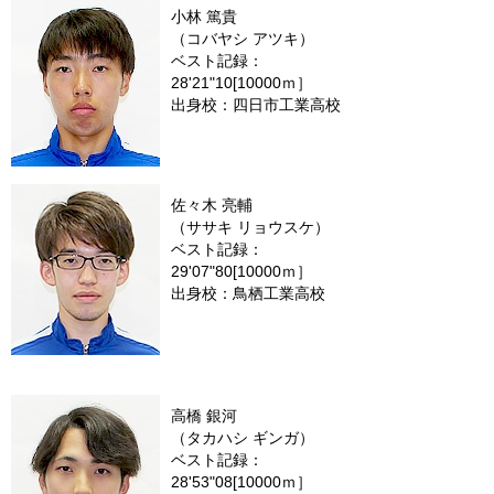
小林 篤貴
（コバヤシ アツキ）
ベスト記録：
28'21"10[10000ｍ］
出身校：四日市工業高校
佐々木 亮輔
（ササキ リョウスケ）
ベスト記録：
29'07"80[10000ｍ］
出身校：鳥栖工業高校
高橋 銀河
（タカハシ ギンガ）
ベスト記録：
28'53"08[10000ｍ］