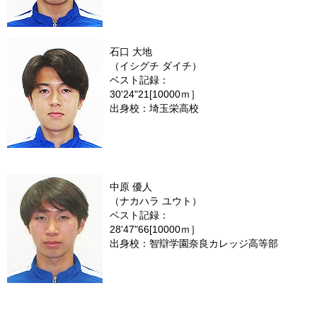
石口 大地
（イシグチ ダイチ）
ベスト記録：
30'24"21[10000ｍ］
出身校：埼玉栄高校
中原 優人
（ナカハラ ユウト）
ベスト記録：
28'47"66[10000ｍ］
出身校：智辯学園奈良カレッジ高等部