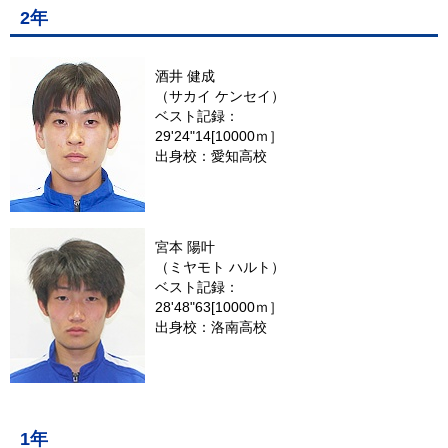
2年
酒井 健成
（サカイ ケンセイ）
ベスト記録：
29'24"14[10000ｍ］
出身校：愛知高校
宮本 陽叶
（ミヤモト ハルト）
ベスト記録：
28'48"63[10000ｍ］
出身校：洛南高校
1年