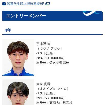
関東学生陸上競技連盟HP
エントリーメンバー
4年
宇津野 篤
（ウツノ アツシ）
ベスト記録：
28'49"31[10000ｍ］
出身校：佐久長聖高校
大泉 真尋
（オオイズミ マヒロ）
ベスト記録：
29'16"77[10000ｍ］
出身校：東海大山形高校