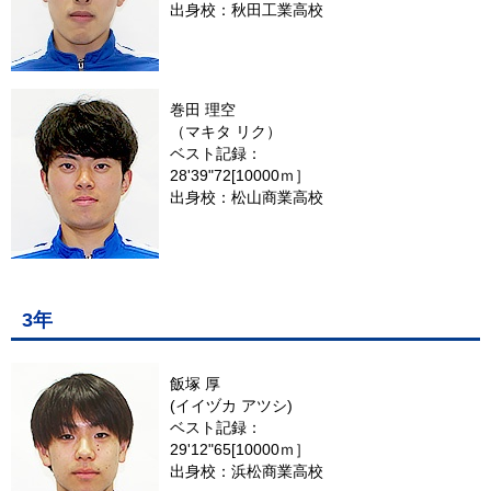
出身校：秋田工業高校
巻田 理空
（マキタ リク）
ベスト記録：
28'39"72[10000ｍ］
出身校：松山商業高校
3年
飯塚 厚
(イイヅカ アツシ)
ベスト記録：
29'12"65[10000ｍ］
出身校：浜松商業高校