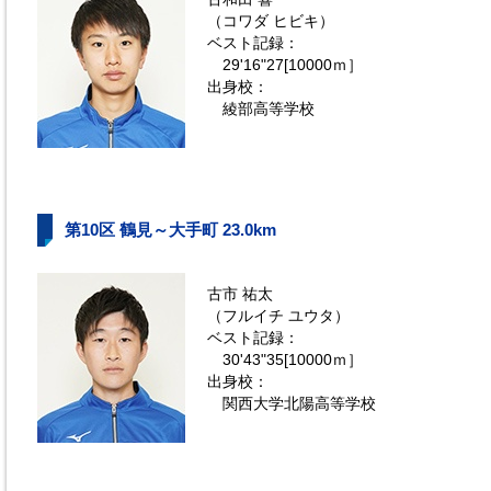
（コワダ ヒビキ）
ベスト記録：
29'16"27[10000ｍ］
出身校：
綾部高等学校
第10区 鶴見～大手町 23.0km
古市 祐太
（フルイチ ユウタ）
ベスト記録：
30'43"35[10000ｍ］
出身校：
関西大学北陽高等学校