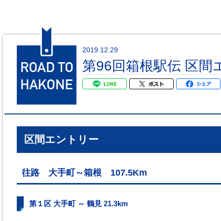
2019.12.29
第96回箱根駅伝 区
区間エントリー
往路 大手町～箱根 107.5Km
第１区 大手町 ～ 鶴見 21.3km