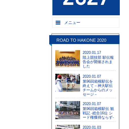
メニュー
ROAD TO HAKONE 2020
2020.01.17
陸上競技部 駅伝報
告会が開催されま
した
2020.01.07
第96回箱根駅伝を
終えて－神大駅伝
チームからのメッ
セージ－
2020.01.07
第96回箱根駅伝 観
戦記 -総合16位 シ
ード権獲得ならず-
2020.01.03