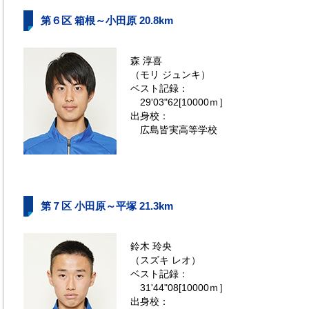
第６区 箱根～小田原 20.8km
森 淳喜
（モリ ジュンキ）
ベスト記録：
29'03"62[10000ｍ］
出身校：
広島皆実高等学校
第７区 小田原～平塚 21.3km
鈴木 玲央
（スズキ レオ）
ベスト記録：
31'44"08[10000ｍ］
出身校：