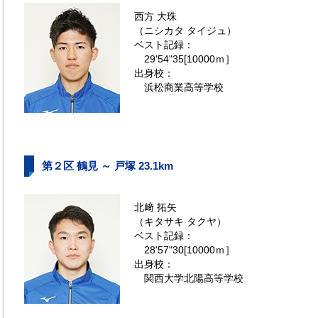
西方 大珠
（ニシカタ タイジュ）
ベスト記録：
29'54"35[10000ｍ］
出身校：
浜松商業高等学校
第２区 鶴見 ～ 戸塚 23.1km
北﨑 拓矢
（キタサキ タクヤ）
ベスト記録：
28'57"30[10000ｍ］
出身校：
関西大学北陽高等学校