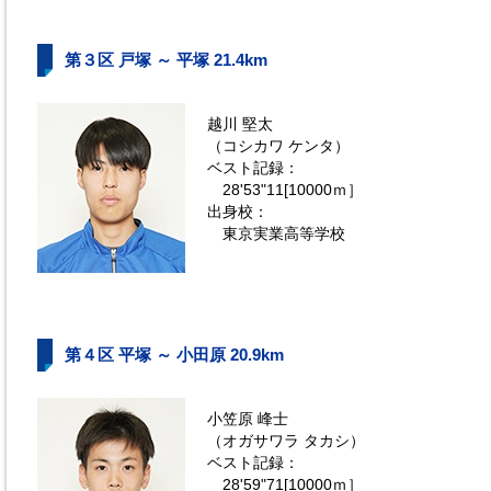
第３区 戸塚 ～ 平塚 21.4km
越川 堅太
（コシカワ ケンタ）
ベスト記録：
28'53"11[10000ｍ］
出身校：
東京実業高等学校
第４区 平塚 ～ 小田原 20.9km
小笠原 峰士
（オガサワラ タカシ）
ベスト記録：
28'59"71[10000ｍ］