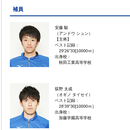
補員
安藤 駿
（アンドウ シュン）
【主将】
ベスト記録：
29'26"33[10000ｍ］
出身校：
秋田工業高等学校
荻野 太成
（オギノ タイセイ）
ベスト記録：
28'39"30[10000ｍ］
出身校：
加藤学園高等学校