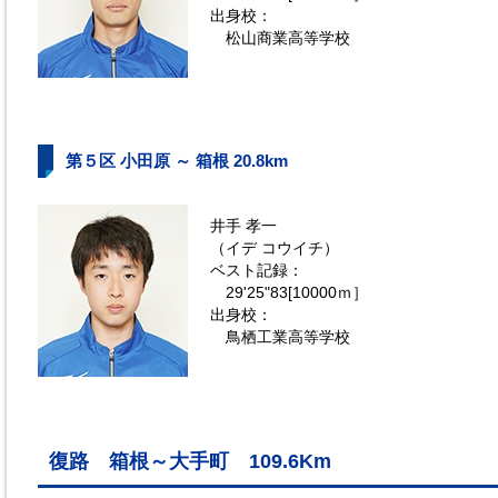
出身校：
松山商業高等学校
第５区 小田原 ～ 箱根 20.8km
井手 孝一
（イデ コウイチ）
ベスト記録：
29'25"83[10000ｍ］
出身校：
鳥栖工業高等学校
復路 箱根～大手町 109.6Km