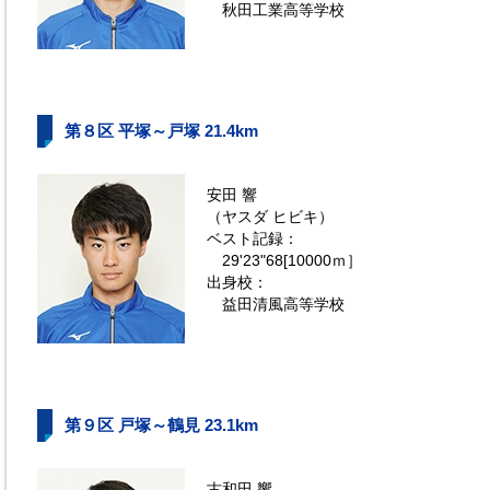
秋田工業高等学校
第８区 平塚～戸塚 21.4km
安田 響
（ヤスダ ヒビキ）
ベスト記録：
29'23"68[10000ｍ］
出身校：
益田清風高等学校
第９区 戸塚～鶴見 23.1km
古和田 響