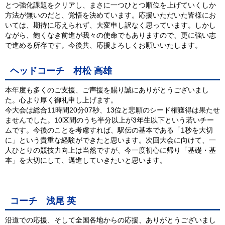
とつ強化課題をクリアし、まさに一つひとつ順位を上げていくしか
方法が無いのだと、覚悟を決めています。応援いただいた皆様にお
いては、期待に応えられず、大変申し訳なく思っています。しかし
ながら、飽くなき前進が我々の使命でもありますので、更に強い志
で進める所存です。今後共、応援よろしくお願いいたします。
ヘッドコーチ 村松 高雄
本年度も多くのご支援、ご声援を賜り誠にありがとうございまし
た。心より厚く御礼申し上げます。
今大会は総合11時間20分07秒、13位と悲願のシード権獲得は果たせ
ませんでした。10区間のうち半分以上が3年生以下という若いチー
ムです。今後のことを考慮すれば、駅伝の基本である「1秒を大切
に」という貴重な経験ができたと思います。次回大会に向けて、一
人ひとりの競技力向上は当然ですが、今一度初心に帰り「基礎・基
本」を大切にして、邁進していきたいと思います。
コーチ 浅尾 英
沿道での応援、そして全国各地からの応援、ありがとうございまし