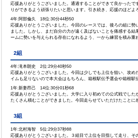
応援ありがとうございました。通過することができて良かったで
りができるよう頑張りたいと思います。引き続き、応援のほどよ
4年:阿部倫久 18位:30分44秒50
応援ありがとうございました。今回のレースでは、後ろの組に勢
ました。しかし、まだ自分の力が遠く及ばないことを痛感する結
ームに勢いを与えられる存在になれるよう、一から練習を積み重
2組
4年:滝本朗史 2位:29分40秒50
応援ありがとうございました。今回は少しでも上位を狙い、攻め
イムも足りないので本大会はもちろん、箱根駅伝予選会や箱根駅
1年:新妻昂己 14位:30分01秒68
応援ありがとうございました。大学に入り初めての公式戦でした
たくさん積むことができました。今回走らせていただけたことに
3組
1年:北村海智 5位:29分37秒88
応援ありがとうございました。３組目で上位を目指して走り、そ