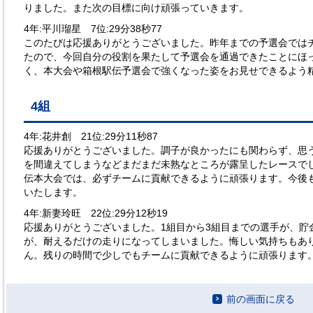
りました。また次の目標に向け頑張っていきます。
4年:平川瑠星 7位:29分38秒77
このたびは応援ありがとうございました。昨年までの予選会では
たので、今回自分の役割を果たして予選会を通過できたことにほ
く、本大会や箱根駅伝予選会で強くなった姿をお見せできるよう
4組
4年:花井創 21位:29分11秒87
応援ありがとうございました。調子が良かったにも関わらず、思
を間違えてしまうなどまだまだ未熟なところが露呈したレースで
伝本大会では、必ずチームに貢献できるように頑張ります。今後
いたします。
4年:新妻玲旺
22位:29分12秒19
応援ありがとうございました。1組目から3組目までの選手が、貯
が、耐えるだけの走りになってしまいました。悔しい気持ちもあ
ん。残りの時間で少しでもチームに貢献できるように頑張ります
前の画面に戻る