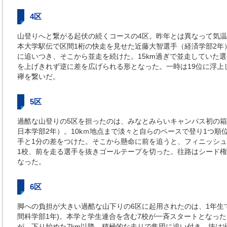
4区
山登りへと繋がる起伏の続くコースの4区。昨年とは異なって気
本大学駅伝で区間1桁の快走を見せた近藤大智選手（経済学部2年）
に追いつき、そこから並走を続けた。15km過ぎで並走していた
を上げきれず逆に差を広げられる形となった。一時は19位に浮上
襷を繋いだ。
5区
過酷な山登りの5区を担ったのは、みなとみらいキャンパス初の
日本学部2年）。10kｍ地点まで淡々と自らのペースで登り1つ順
手と1分の差をつけた。そこから懸命に前を追うと、フィニッシ
1校、前を走る選手を抜きゴールテープを切った。往路はシード権ま
なった。
6区
脚への負担が大きい過酷な山下りの6区に起用されたのは、1年生
間科学部1年)。本学と学生連合を含む7校が一斉スタートとなった
が、下り始めた7km以降、積極的な走りで集団に追い付き、抜け