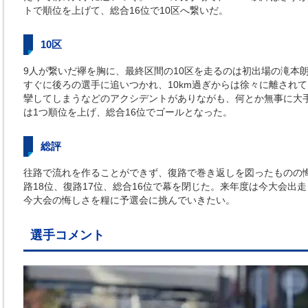
トで順位を上げて、総合16位で10区へ繋いだ。
10区
9人が繋いだ襷を胸に、最終区間の10区を走るのは初出場の滝本朗
すぐに後ろの選手に追いつかれ、10km過ぎからは徐々に離され
攣してしまうなどのアクシデントがありながも、何とか無事に大
は1つ順位を上げ、総合16位でゴールとなった。
総評
往路で流れを作ることができず、復路で巻き返しを図ったものの悔
路18位、復路17位、総合16位で幕を閉じた。来年度は今大会出
今大会の悔しさを糧に予選会に挑んでいきたい。
選手コメント