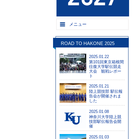
メニュー
ROAD TO HAKONE 2025
2025.01.22
第101回東京箱根間
往復大学駅伝競走
大会 観戦レポー
ト
2025.01.21
陸上競技部 駅伝報
告会が開催されま
した
2025.01.08
神奈川大学陸上競
技部駅伝報告会開
催
2025.01.03