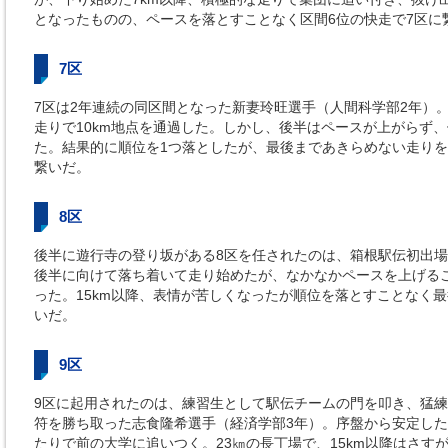
となったものの、ペースを落とすことなく区間6位の快走で7区に
7区
7区は2年連続の同区間となった新妻玲旺選手（人間科学部2年）
走りで10km地点を通過した。しかし、後半はペースが上がらず
た。結果的に順位を1つ落としたが、最後まであきらめない走りを
繋いだ。
8区
後半に遊行寺の登り坂がある8区を任されたのは、箱根駅伝初出場
後半に向けて落ち着いて走り始めたが、なかなかペースを上げる
った。15km以降、表情が苦しくなったが順位を落とすことなく最
いだ。
9区
9区に起用されたのは、練習生として駅伝チームの門を叩き、猛練
符を勝ち取った志食隆希選手（経済学部3年）。序盤から安定した
たりで前の大学に追いつく。23㎞の長丁場で、15km以降はさす