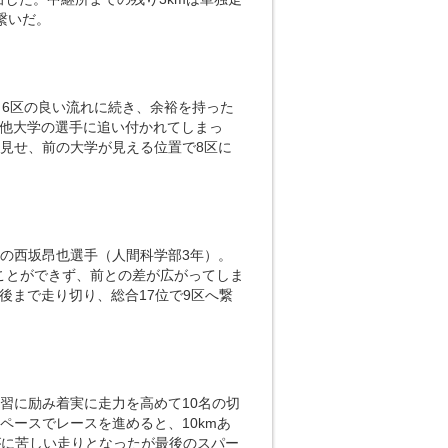
繋いだ。
。6区の良い流れに続き、余裕を持った
、他大学の選手に追い付かれてしまっ
見せ、前の大学が見える位置で8区に
の西坂昂也選手（人間科学部3年）。
ことができず、前との差が広がってしま
後まで走り切り、総合17位で9区へ繋
習に励み着実に走力を高めて10名の切
ペースでレースを進めると、10kmあ
がに苦しい走りとなったが最後のスパー