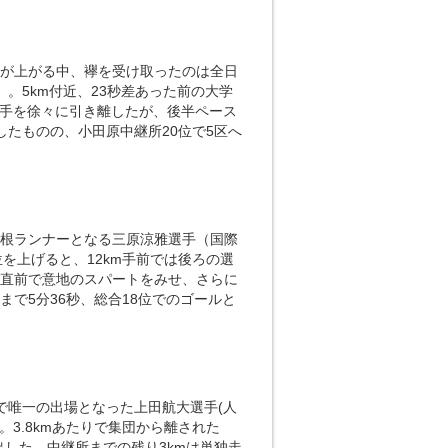
温が上がる中、襷を受け取ったのは全日
。5km付近、23秒差あった前の大学
選手を徐々に引き離したが、後半ペース
したものの、小田原中継所20位で5区へ
箱根ランナーとなる三原涼雅選手（国際
位を上げると、12km手前では後ろの選
ュ直前で意地のスパートをみせ、さらに
で5分36秒、総合18位でのゴールと
で唯一の出場となった上田航大選手(人
。3.8kmあたりで集団から離された
出した。中継所までの残り3kmは単独走