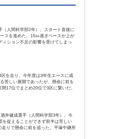
手（人間科学部2年）。スタート直後に
ースを進めた。15㎞過ぎペースが上が
ディション不足の影響を受けてしまっ
4区を走り、今年度は3年生エースに成
なる苦しい展開であったが、懸命に前を
間17位でまとめ20位で3区に繋いだ。
た酒井健成選手（人間科学部3年）。今
団を捉えることができず前半は苦しい
の走りで懸命に前を追った。平塚中継所