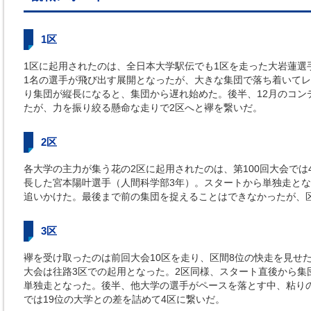
1区
1区に起用されたのは、全日本大学駅伝でも1区を走った大岩蓮選
1名の選手が飛び出す展開となったが、大きな集団で落ち着いてレ
り集団が縦長になると、集団から遅れ始めた。後半、12月のコン
たが、力を振り絞る懸命な走りで2区へと襷を繋いだ。
2区
各大学の主力が集う花の2区に起用されたのは、第100回大会では
長した宮本陽叶選手（人間科学部3年）。スタートから単独走と
追いかけた。最後まで前の集団を捉えることはできなかったが、区
3区
襷を受け取ったのは前回大会10区を走り、区間8位の快走を見せ
大会は往路3区での起用となった。2区同様、スタート直後から集
単独走となった。後半、他大学の選手がペースを落とす中、粘り
では19位の大学との差を詰めて4区に繋いだ。